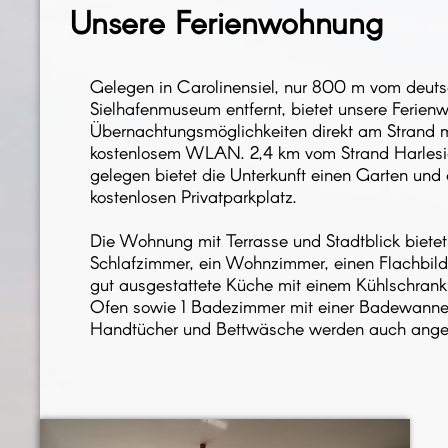
Unsere Ferienwohnung
Kontakt
Wochenangebot
Impressum
Gelegen in Carolinensiel, nur 800 m vom deut
Sielhafenmuseum entfernt, bietet unsere Ferie
Übernachtungsmöglichkeiten direkt am Strand m
kostenlosem WLAN. 2,4 km vom Strand Harlesie
gelegen bietet die Unterkunft einen Garten und 
kostenlosen Privatparkplatz.
Die Wohnung mit Terrasse und Stadtblick bietet
Schlafzimmer, ein Wohnzimmer, einen Flachbil
gut ausgestattete Küche mit einem Kühlschran
Ofen sowie 1 Badezimmer mit einer Badewanne
Handtücher und Bettwäsche werden auch ange