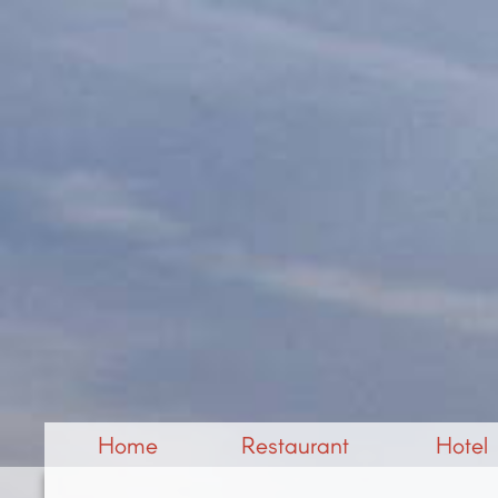
Home
Restaurant
Hotel
Anfahrt
Speisekarte
Galerie