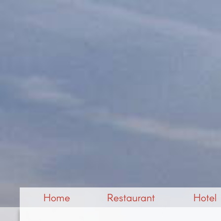
Home
Restaurant
Hotel
Anfahrt
Speisekarte
Galerie