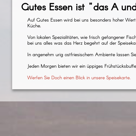
Gutes Essen ist "das A und
Kontakt
Wochenangebot
Auf Gutes Essen wird bei uns besonders hoher Wert 
Impressum
Küche.
Von lokalen Spezialitäten, wie frisch gefangener Fis
bei uns alles was das Herz begehrt auf der Speisekar
In angenehm urig ostfriesischem Ambiente lassen Sie 
Jeden Morgen bieten wir ein üppiges Frühstücksbuffet
Werfen Sie Doch einen Blick in unsere Speisekarte.