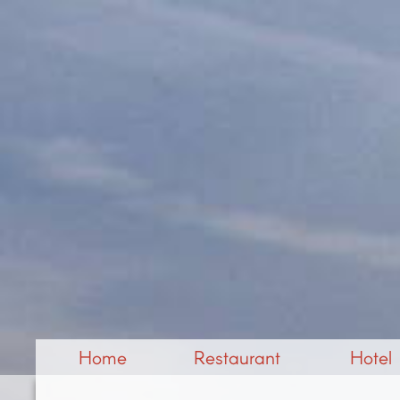
Home
Restaurant
Hotel
Anfahrt
Speisekarte
Galerie